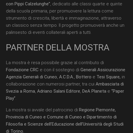
con Pippi Calzelunghe”
, dedicato alle classi quarte e quinte
della scuola primaria, per promuovere la lettura come
strumento di crescita, libertà e immaginazione, attraverso
un classico senza tempo. Il progetto promuoverà anche un
palinsesto di eventi collaterali aperti a tutti.
PARTNER DELLA MOSTRA
La mostra è resa possibile grazie al contributo di
Fondazione CRC
e con il sostegno di
Generali Assicurazione
Agenzia Generali di Cuneo
,
A.C.D.A.
,
Bottero
e
Tesi Square,
in
collaborazione con numerosi partner, tra cui
Ambasciata di
Svezia a Roma
,
Adriano
Salani Editore
,
DeA Planeta
e
“Paper
Play”
.
La mostra si avvale del patrocinio di
Regione Piemonte,
Provincia di Cuneo e Comune di Cuneo
e Dipartimento di
Filosofia e Scienze dell’Educazione dell’Università degli Studi
di Torino.