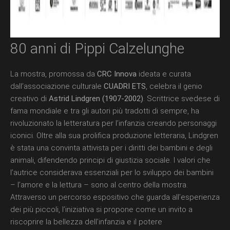
80 anni di Pippi Calzelunghe
La mostra, promossa da
CRC Innova
ideata e curata
dall’associazione culturale
CUADRI
ETS
, celebra il genio
creativo di
Astrid Lindgren (1907-2002)
. Scrittrice svedese di
fama mondiale e tra gli autori più tradotti di sempre, ha
rivoluzionato la letteratura per l’infanzia creando personaggi
iconici. Oltre alla sua prolifica produzione letteraria, Lindgren
è stata una convinta attivista per i diritti dei bambini e degli
animali, difendendo principi di giustizia sociale. I valori che
l’autrice considerava essenziali per lo sviluppo dei bambini
– l’amore e la lettura – sono al centro della mostra.
Attraverso un percorso espositivo che guarda all’esperienza
dei più piccoli, l’iniziativa si propone come un invito a
riscoprire la bellezza dell’infanzia e il potere