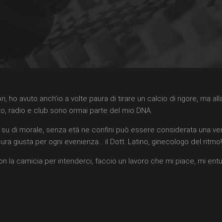
 ho avuto anch’io a volte paura di tirare un calcio di rigore, ma all
o, radio e club sono ormai parte del mio DNA.
 tirar su di morale, senza età ne confini può essere considerata una
a giusta per ogni evenienza… il Dott. Latino, ginecologo del ritmo!
i con la camicia per intenderci, faccio un lavoro che mi piace, mi e